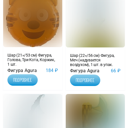
Шар (21»/53 см) Фигура,
Шар (22»/56 см) Фигура,
Голова, Три Кота, Коржик,
Меч (надувается
1 шт.
воздухом), 1 шт. в упак.
Фигура Agura
184
₽
Фигура Agura
66
₽
Подробнее
Подробнее