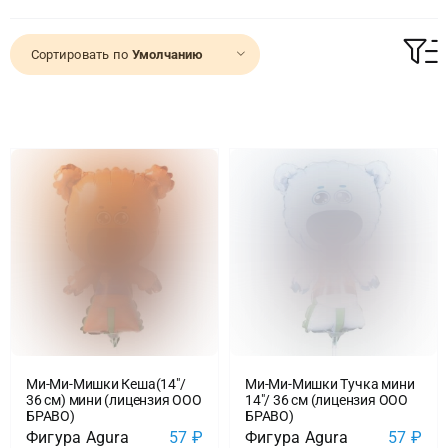
Доставка
Сортировать по
Умолчанию
О нас
Отзывы
Контакты
Политика конфиденциальности
Ми-Ми-Мишки Кеша(14″/
Ми-Ми-Мишки Тучка мини
36 см) мини (лицензия ООО
14″/ 36 см (лицензия ООО
БРАВО)
БРАВО)
Фигура Agura
57
₽
Фигура Agura
57
₽