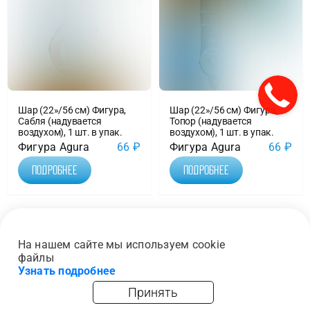
Шар (22»/56 см) Фигура,
Шар (22»/56 см) Фигура,
Сабля (надувается
Топор (надувается
воздухом), 1 шт. в упак.
воздухом), 1 шт. в упак.
Фигура Agura
66
₽
Фигура Agura
66
₽
Подробнее
Подробнее
1
2
3
Следующая
На нашем сайте мы используем cookie
файлы
Узнать подробнее
Принять