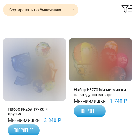
Сортировать по
Умолчанию
Доставка
О нас
Отзывы
Контакты
Набор №270 Ми-ми-мишки
Политика конфиденциальности
на воздушном шаре
Ми-ми-мишки
1 740
₽
Набор №269 Тучка и
Подробнее
друзья
Ми-ми-мишки
2 340
₽
Подробнее