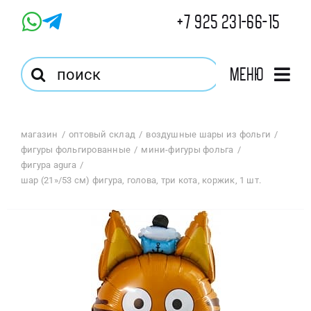
Skip
+7 925 231-66-15
to
content
Результат
Меню
поиска:
Главная
магазин
оптовый склад
воздушные шары из фольги
фигуры фольгированные
мини-фигуры фольга
Магазин
фигура agura
шар (21»/53 см) фигура, голова, три кота, коржик, 1 шт.
Оптовый Магазин
Корзина
Избранное