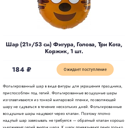
Доставка
О нас
Шар (21»/53 см) Фигура, Голова, Три Кота,
Коржик, 1 шт.
Отзывы
184
₽
Контакты
Ожидает поступление
Фольгированный шар в виде фигуры для украшения праздника,
Политика конфиденциальности
приспособлен под гелий. Фольгированные воздушные шары
изготавливаются из тонкой миларовой пленки, позволяющей
шару не сдуваться в течение нескольких дней. Фольгированные
воздушные шары надувают через клапан. Поэтому плотно
надутый шар завязывать не требуется — обратный клапан хорошо
удерживает гелий внутри шара. К шару привязывают ленту только