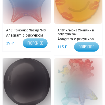
А 18″ Триколор Звезда S40
А 18″ Улыбка Смайлик в
поцелуях S40
Anagram с рисунком
Anagram с рисунком
39
₽
Подробнее
115
₽
Подробнее