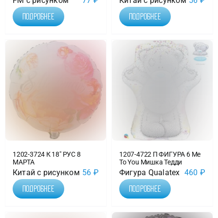
FM с рисунком
77
₽
Китай с рисунком
56
₽
Подробнее
Подробнее
1202-3724 К 18″ РУС 8
1207-4722 П ФИГУРА 6 Me
МАРТА
To You Мишка Тедди
Китай с рисунком
56
₽
Фигура Qualatex
460
₽
Подробнее
Подробнее