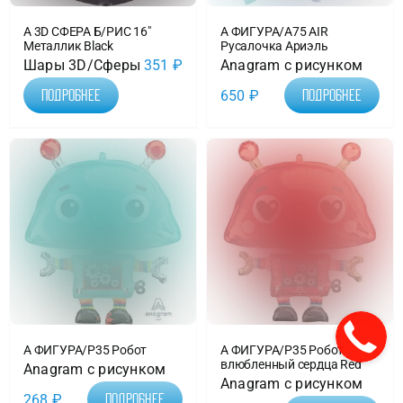
А 3D СФЕРА Б/РИС 16″
А ФИГУРА/A75 AIR
Металлик Black
Русалочка Ариэль
Шары 3D/Сферы
351
₽
Anagram с рисунком
650
₽
Подробнее
Подробнее
А ФИГУРА/P35 Робот
А ФИГУРА/P35 Робот
влюбленный сердца Red
Anagram с рисунком
Anagram с рисунком
268
₽
Подробнее