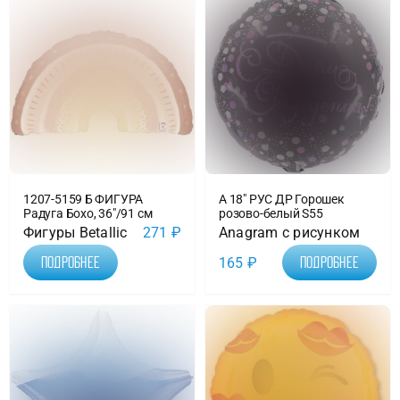
1207-5159 Б ФИГУРА
А 18″ РУС ДР Горошек
Радуга Бохо, 36″/91 см
розово-белый S55
Фигуры Betallic
271
₽
Anagram с рисунком
165
₽
Подробнее
Подробнее