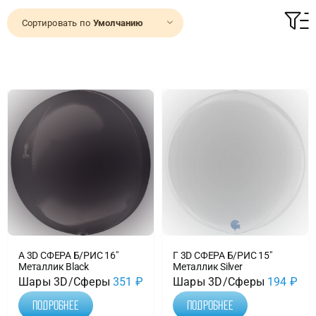
Сортировать по
Умолчанию
Доставка
О нас
Отзывы
Контакты
Политика конфиденциальности
А 3D СФЕРА Б/РИС 16″
Г 3D СФЕРА Б/РИС 15″
Металлик Black
Металлик Silver
Шары 3D/Сферы
351
₽
Шары 3D/Сферы
194
₽
Подробнее
Подробнее