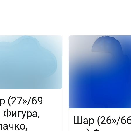
Три
Кота,
Карамелька,
1
шт
 (27»/69
 Фигура,
Шар (26»/6
лачко,