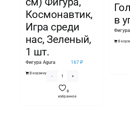
см) Фигура,
Гол
Космонавтик,
в у
Игра среди
Фигура
нас, Зеленый,
В корз
1 шт.
Фигура Agura
167
₽
В корзину
Количество
товара
В
Шар
избранное
(26''/66
см)
Фигура,
Космонавтик,