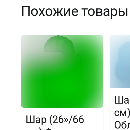
Похожие товары
Шар
см)
Шар (26»/66
Об