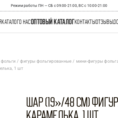
Режим работы ПН — СБ с 09:00-21:00, ВС с 10:00-21:00
оптовый каталог
я
каталог
о нас
контакты
отзывы
д
 фольги
фигуры фольгированные
мини-фигуры фольг
елька, 1 шт
Шар (19»/48 см) Фигура
Карамелька, 1 шт