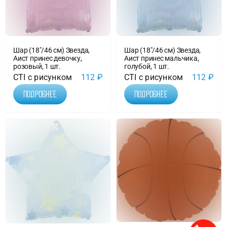
Шар (18″/46 см) Звезда,
Шар (18″/46 см) Звезда,
Аист принес девочку,
Аист принес мальчика,
розовый, 1 шт.
голубой, 1 шт.
CTI с рисунком
112
₽
CTI с рисунком
112
₽
Подробнее
Подробнее