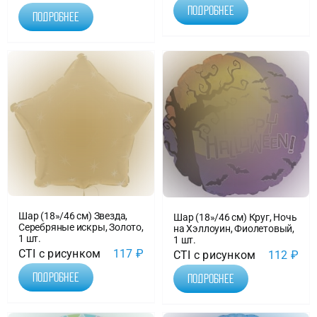
Подробнее
Подробнее
Шар (18»/46 см) Звезда,
Шар (18»/46 см) Круг, Ночь
Серебряные искры, Золото,
на Хэллоуин, Фиолетовый,
1 шт.
1 шт.
CTI с рисунком
117
₽
CTI с рисунком
112
₽
Подробнее
Подробнее