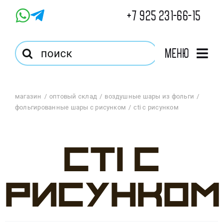
Skip
+7 925 231-66-15
to
content
Результат
Меню
поиска:
Главная
магазин
оптовый склад
воздушные шары из фольги
фольгированные шары с рисунком
cti с рисунком
Магазин
Оптовый Магазин
CTI с
Корзина
рисунком
Избранное