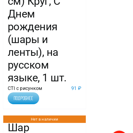
см) Круг, С
Днем
рождения
(шары и
ленты), на
русском
языке, 1 шт.
CTI с рисунком
91
₽
Подробнее
Нет в наличии
Шар