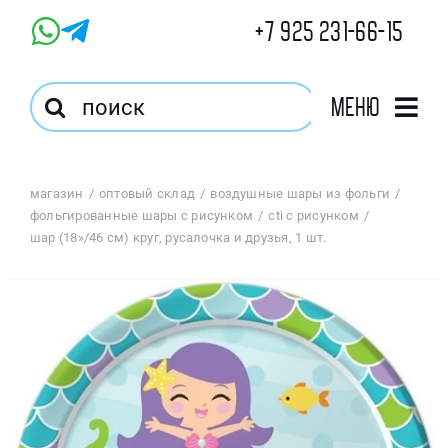
Skip
+7 925 231-66-15
to
content
Результат
Меню
поиска:
Главная
магазин
оптовый склад
воздушные шары из фольги
фольгированные шары с рисунком
cti с рисунком
Магазин
шар (18»/46 см) круг, русалочка и друзья, 1 шт.
Оптовый Магазин
Корзина
Избранное