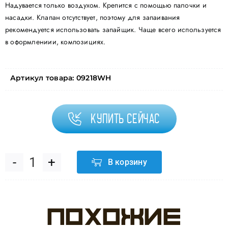
Надувается только воздухом. Крепится с помощью палочки и
насадки. Клапан отсутствует, поэтому для запаивания
рекомендуется использовать запайщик. Чаще всего используется
в оформлениии, композициях.
Артикул товара:
09218WH
Купить сейчас
В корзину
Количество
товара
Похожие
Шар