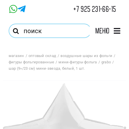
Skip
+7 925 231-66-15
to
content
Результат
Меню
поиска:
Главная
магазин
оптовый склад
воздушные шары из фольги
фигуры фольгированные
мини-фигуры фольга
grabo
Магазин
шар (9»/23 см) мини-звезда, белый, 1 шт.
Оптовый Магазин
Корзина
Избранное