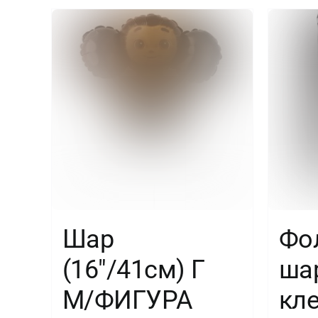
Шар
Фо
(16″/41см) Г
ша
М/ФИГУРА
кл