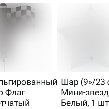
Маршалл,
1
шт.
льгированный
Шар (9»/23 
р Флаг
Мини-звезд
етчатый
Белый, 1 шт