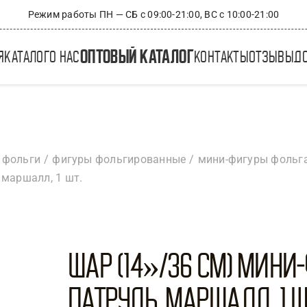
Режим работы ПН — СБ с 09:00-21:00, ВС с 10:00-21:00
оптовый каталог
я
каталог
о нас
контакты
отзывы
д
 фольги
фигуры фольгированные
мини-фигуры фольг
 маршалл, 1 шт.
Шар (14»/36 см) Мини
патруль, Маршалл, 1 ш