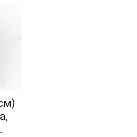
см)
а,
.