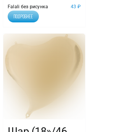
Falali без рисунка
43
₽
Подробнее
Шар (18»/46