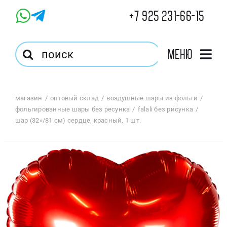
Skip
+7 925 231-66-15
to
content
Результат
Меню
поиска:
Главная
магазин
оптовый склад
воздушные шары из фольги
фольгированные шары без ресунка
falali без рисунка
Магазин
шар (32»/81 см) сердце, красный, 1 шт.
Оптовый Магазин
Корзина
Избранное