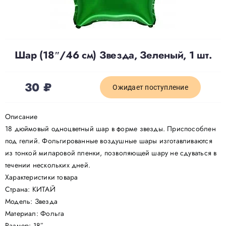
Доставка
Шар (18″/46 см) Звезда, Зеленый, 1 шт.
О нас
30
₽
Ожидает поступление
Отзывы
Описание
Контакты
18 дюймовый одноцветный шар в форме звезды. Приспособлен
под гелий. Фольгированные воздушные шары изготавливаются
из тонкой миларовой пленки, позволяющей шару не сдуваться в
Политика конфиденциальности
течении нескольких дней.
Характеристики товара
Страна: КИТАЙ
Модель: Звезда
Материал: Фольга
Размер: 18″ .