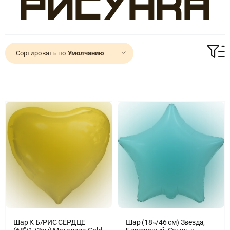
рисунка
Доставка
Сортировать по
Умолчанию
О нас
Отзывы
Контакты
Политика конфиденциальности
Шар К Б/РИС СЕРДЦЕ
Шар (18»/46 см) Звезда,