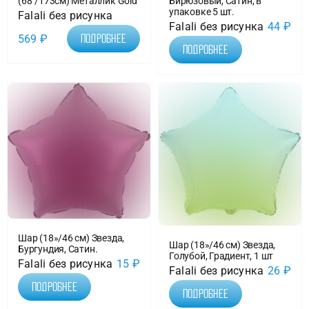
(68″/173см) Металлик Gold
Бирюзовый, Сатин, в
упаковке 5 шт.
Falali без рисунка
Falali без рисунка
44
₽
569
₽
Подробнее
Подробнее
Шар (18»/46 см) Звезда,
Шар (18»/46 см) Звезда,
Бургундия, Сатин.
Голубой, Градиент, 1 шт
Falali без рисунка
15
₽
Falali без рисунка
26
₽
Подробнее
Подробнее