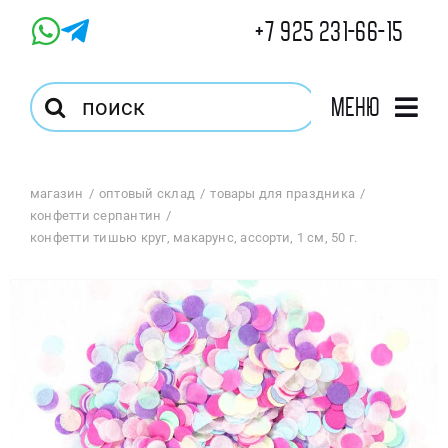
Skip
+7 925 231-66-15
to
content
Результат
Меню
поиска:
Главная
магазин
оптовый склад
товары для праздника
конфетти серпантин
Магазин
конфетти тишью круг, макарунс, ассорти, 1 см, 50 г.
Оптовый Магазин
Корзина
Избранное