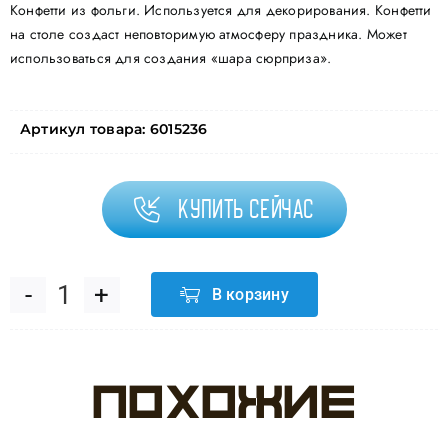
Конфетти из фольги. Используется для декорирования. Конфетти
на столе создаст неповторимую атмосферу праздника. Может
использоваться для создания «шара сюрприза».
Артикул товара:
6015236
Купить сейчас
В корзину
Количество
товара
Похожие
Конфетти
тишью