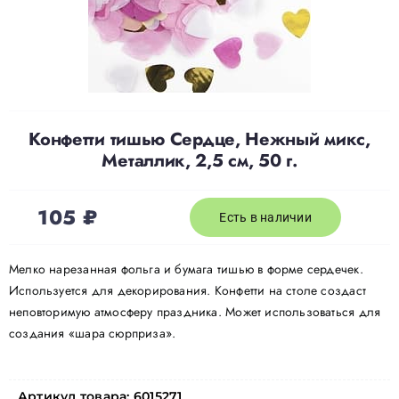
Доставка
О нас
Конфетти тишью Сердце, Нежный микс,
Металлик, 2,5 см, 50 г.
Отзывы
105
₽
Контакты
Есть в наличии
Мелко нарезанная фольга и бумага тишью в форме сердечек.
Политика конфиденциальности
Используется для декорирования. Конфетти на столе создаст
неповторимую атмосферу праздника. Может использоваться для
создания «шара сюрприза».
Артикул товара:
6015271