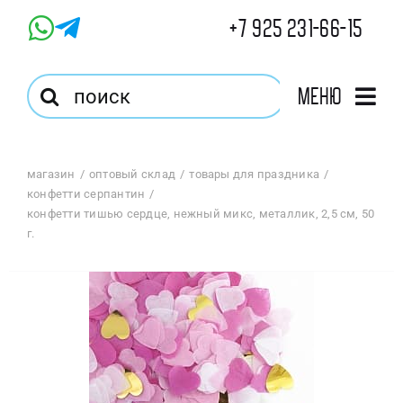
Skip
+7 925 231-66-15
to
content
Результат
Меню
поиска:
Главная
магазин
оптовый склад
товары для праздника
конфетти серпантин
Магазин
конфетти тишью сердце, нежный микс, металлик, 2,5 см, 50
г.
Оптовый Магазин
Корзина
Избранное