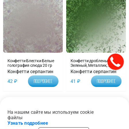
Конфетти Блестки Белые
Конфетти дробленые
голография слюда 20 гр
Зеленый, Металлик, 20 г.
Конфетти серпантин
Конфетти серпантин
42
₽
41
₽
Подробнее
Подробнее
1
2
…
17
Следующая
На нашем сайте мы используем cookie
файлы
Узнать подробнее