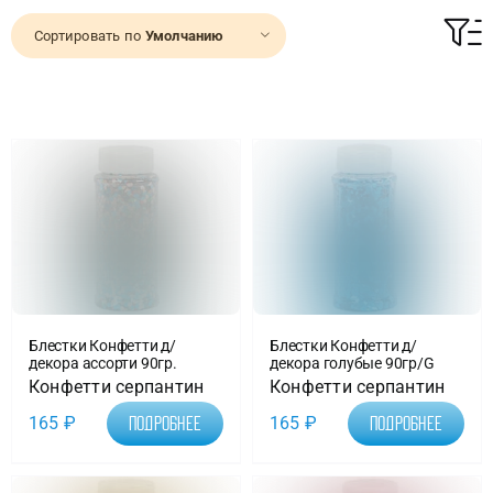
Сортировать по
Умолчанию
Доставка
О нас
Отзывы
Контакты
Политика конфиденциальности
Блестки Конфетти д/
Блестки Конфетти д/
декора ассорти 90гр.
декора голубые 90гр/G
Конфетти серпантин
Конфетти серпантин
165
₽
165
₽
Подробнее
Подробнее