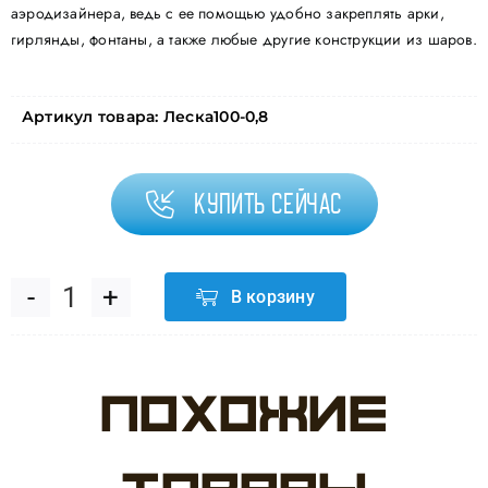
аэродизайнера, ведь с ее помощью удобно закреплять арки,
гирлянды, фонтаны, а также любые другие конструкции из шаров.
Артикул товара:
Леска100-0,8
Купить сейчас
В корзину
Количество
товара
Похожие
Леска
для