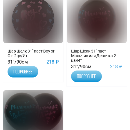
Шар Шелк 31″ паст Boy or
Шар Шелк 31″ паст
Girl 2цв/Ит
Мальчик или Девочка 2
цв/Ит
31"/90см
218
₽
31"/90см
218
₽
Подробнее
Подробнее