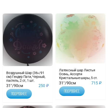
Доставка
О нас
Отзывы
Контакты
Латексный шар Листья
Воздушный Шар (36»/91
Политика конфиденциальности
Осень, Ассорти
см) Гендер Пати, Черный,
Кристальные шары, 5 ст.
пастель, 2 ст, 1 шт.
31"/90см
715
₽
31"/90см
250
₽
Подробнее
Подробнее