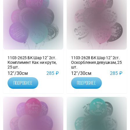
1103-2625 БК Шар 12″ 2ст.
1103-2628 БК Шар 12″ 2ст.
Комплимент Как ни крути,
Оскорбления девушкам, 25
25 шт.
шт.
12"/30см
285
₽
12"/30см
285
₽
Подробнее
Подробнее