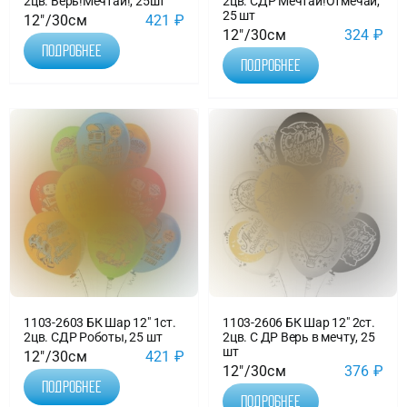
2цв. Верь!Мечтай!, 25шт
2цв. СДР Мечтай!Отмечай,
25 шт
12"/30см
421
₽
12"/30см
324
₽
Подробнее
Подробнее
1103-2603 БК Шар 12″ 1ст.
1103-2606 БК Шар 12″ 2ст.
2цв. СДР Роботы, 25 шт
2цв. С ДР Верь в мечту, 25
шт
12"/30см
421
₽
12"/30см
376
₽
Подробнее
Подробнее