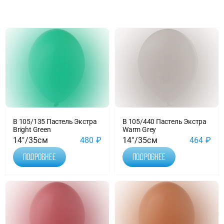
Доставка
О нас
Отзывы
Контакты
В 105/135 Пастель Экстра
В 105/440 Пастель Экстра
Bright Green
Warm Grey
14"/35см
480
₽
14"/35см
464
₽
Политика конфиденциальности
Подробнее
Подробнее