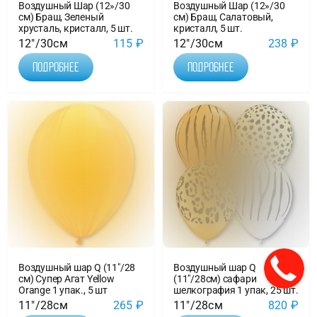
Воздушный Шар (12»/30
Воздушный Шар (12»/30
см) Браш, Зеленый
см) Браш, Салатовый,
хрусталь, кристалл, 5 шт.
кристалл, 5 шт.
12"/30см
115
₽
12"/30см
238
₽
Подробнее
Подробнее
Воздушный шар Q (11″/28
Воздушный шар Q
см) Супер Агат Yellow
(11″/28см) сафари
Orange 1 упак., 5 шт
шелкография 1 упак, 25 шт.
11"/28см
265
₽
11"/28см
820
₽