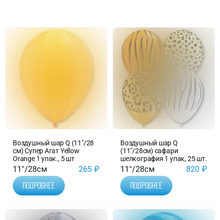
Доставка
О нас
Отзывы
Контакты
Воздушный шар Q (11″/28
Воздушный шар Q
Политика конфиденциальности
см) Супер Агат Yellow
(11″/28см) сафари
Orange 1 упак., 5 шт
шелкография 1 упак, 25 шт.
11"/28см
265
₽
11"/28см
820
₽
Подробнее
Подробнее