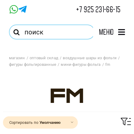
Skip
+7 925 231-66-15
to
content
Результат
Меню
поиска:
Главная
магазин
оптовый склад
воздушные шары из фольги
фигуры фольгированные
мини-фигуры фольга
fm
Магазин
Оптовый Магазин
FM
Корзина
Сортировать по
Умолчанию
Избранное