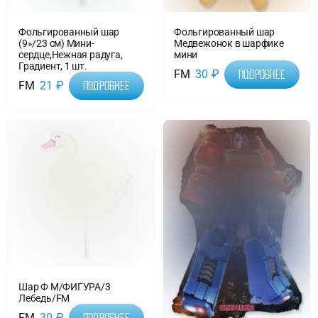
Фольгированный шар
Фольгированный шар
(9»/23 см) Мини-
Медвежонок в шарфике
сердце,Нежная радуга,
мини
Градиент, 1 шт.
FM
30
₽
Подробнее
FM
21
₽
Подробнее
Шар Ф М/ФИГУРА/3
Лебедь/FM
FM
30
₽
Подробнее