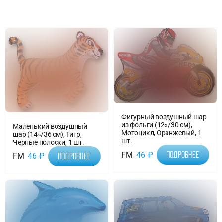
Доставка
О нас
Отзывы
Фигурный воздушный шар
Контакты
из фольги (12»/30 см),
Маленький воздушный
Мотоцикл, Оранжевый, 1
шар (14»/36 см), Тигр,
шт.
Черные полоски, 1 шт.
Политика конфиденциальности
FM
46
₽
Подробнее
FM
46
₽
Подробнее