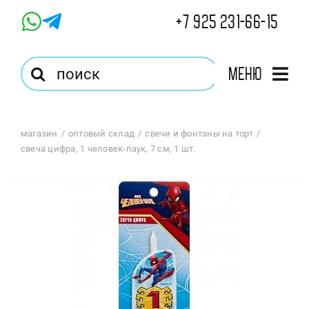
Skip
+7 925 231-66-15
to
content
Результат
Меню
поиска:
Главная
магазин
оптовый склад
свечи и фонтаны на торт
свеча цифра, 1 человек-паук, 7 см, 1 шт.
Магазин
Оптовый Магазин
Корзина
Избранное