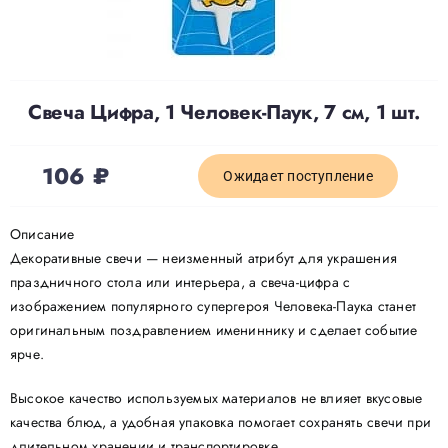
Доставка
Свеча Цифра, 1 Человек-Паук, 7 см, 1 шт.
О нас
106
₽
Отзывы
Ожидает поступление
Описание
Контакты
Декоративные свечи — неизменный атрибут для украшения
праздничного стола или интерьера, а свеча-цифра с
изображением популярного супергероя Человека-Паука станет
Политика конфиденциальности
оригинальным поздравлением имениннику и сделает событие
ярче.
Высокое качество используемых материалов не влияет вкусовые
качества блюд, а удобная упаковка помогает сохранять свечи при
длительном хранении и транспортировке.