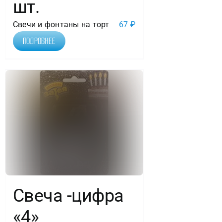
шт.
Свечи и фонтаны на торт
67
₽
Подробнее
Свеча -цифра
«4»