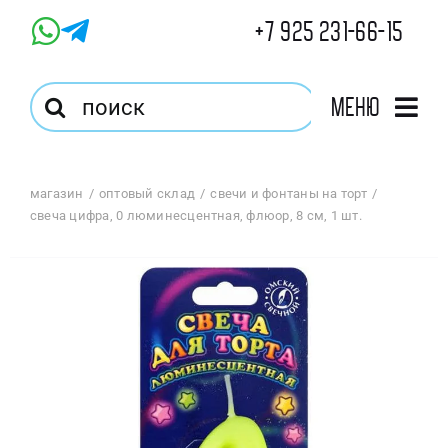
Skip
+7 925 231-66-15
to
content
Результат
Меню
поиска:
Главная
магазин
оптовый склад
свечи и фонтаны на торт
свеча цифра, 0 люминесцентная, флюор, 8 см, 1 шт.
Магазин
Оптовый Магазин
Корзина
Избранное