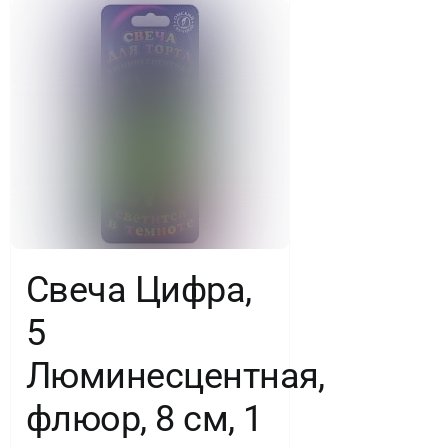
1
шт.
Свеча Цифра,
5
Люминесцентная,
флюор, 8 см, 1