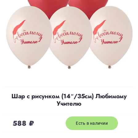
Доставка
О нас
Отзывы
Контакты
Шар с рисунком (14″/35см) Любимому
Политика конфиденциальности
Учителю
588
₽
Есть в наличии