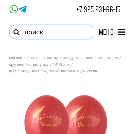
Skip
+7 925 231-66-15
to
content
Результат
Меню
поиска:
Главная
магазин
оптовый склад
воздушные шары из латекса
круглые без рисунка
14"/35см
Магазин
шар с рисунком (14″/35см) любимому учителю
Оптовый Магазин
Корзина
Избранное