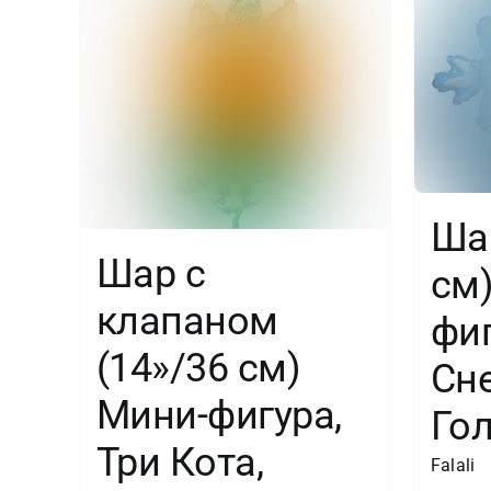
Шар
Шар с
см
клапаном
фиг
(14»/36 см)
Сн
Мини-фигура,
Гол
Три Кота,
Falali