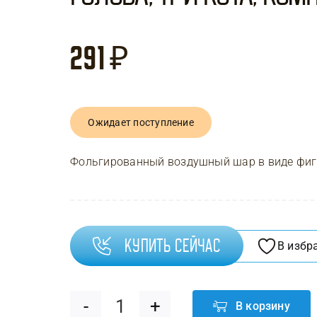
291
₽
Ожидает поступление
Фольгированный воздушный шар в виде фигу
Купить сейчас
В избр
В корзину