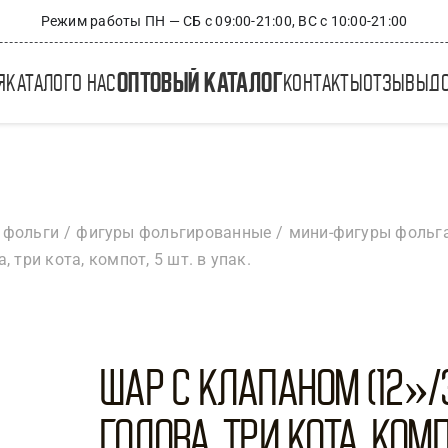
Режим работы ПН — СБ с 09:00-21:00, ВС с 10:00-21:00
оптовый каталог
я
каталог
о нас
контакты
отзывы
д
 фольги
фигуры фольгированные
мини-фигуры фольг
 три кота, компот, 5 шт. в упак.
Шар с клапаном (12»/
Голова, Три Кота, Комп