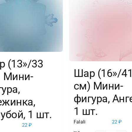
Кота,
Компот,
5
шт.
 (13»/33
в
Шар (16»/4
) Мини-
упак.
см) Мини-
ура,
фигура, Анг
ежинка,
1 шт.
убой, 1 шт.
Falali
22
₽
22
₽