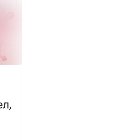
1
ел,