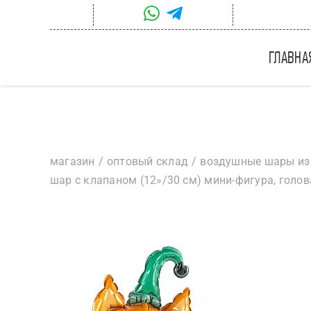
Skip
to
content
главна
магазин
оптовый склад
воздушные шары из
шар с клапаном (12»/30 см) мини-фигура, голова,