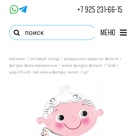
Skip
+7 925 231-66-15
to
content
Результат
Меню
поиска:
Главная
магазин
оптовый склад
воздушные шары из фольги
фигуры фольгированные
мини-фигуры фольга
falali
Магазин
шар (16»/41 см) мини-фигура, ангел, 1 шт.
Оптовый Магазин
Корзина
Избранное