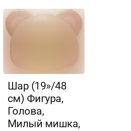
шт.
Шар (19»/48
см) Фигура,
Голова,
Милый мишка,