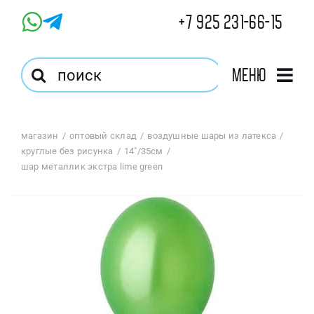
Skip
+7 925 231-66-15
to
content
Результат
Меню
поиска:
Главная
магазин
оптовый склад
воздушные шары из латекса
круглые без рисунка
14"/35см
Магазин
шар металлик экстра lime green
Оптовый Магазин
Корзина
Избранное