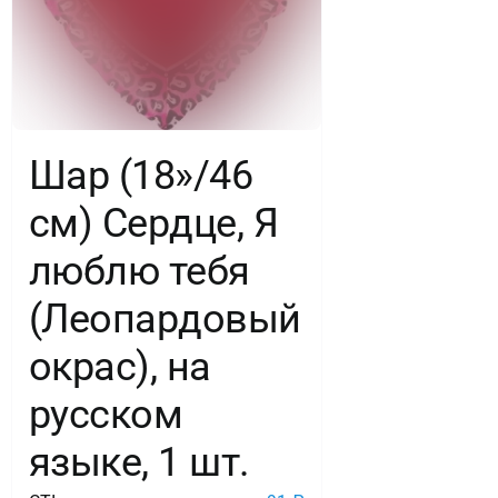
Шар (18»/46
см) Сердце, Я
люблю тебя
(Леопардовый
окрас), на
русском
языке, 1 шт.