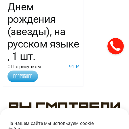
Днем
рождения
(звезды), на
русском языке
, 1 шт.
CTI с рисунком
91
₽
Подробнее
Вы смотрели
На нашем сайте мы используем cookie
файлы