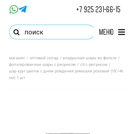
Skip
+7 925 231-66-15
to
content
Результат
Меню
поиска:
Главная
магазин
оптовый склад
воздушные шары из фольги
фольгированные шары с рисунком
cti с рисунком
Магазин
шар круг цветок с днем рождения ромашки розовый (18″/46
см) 1 шт
Оптовый Магазин
Корзина
Избранное