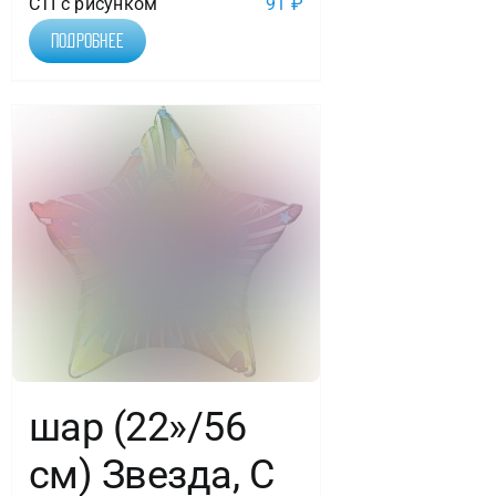
CTI с рисунком
91
₽
Подробнее
шар (22»/56
см) Звезда, С