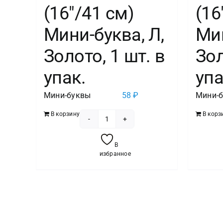
(16″/41 см)
(16
Мини-буква, Л,
Мин
Золото, 1 шт. в
Зол
упак.
упа
Мини-буквы
58
₽
Мини-
В корзину
В корз
Количество
товара
В
Шар
избранное
с
клапаном
(16"/41
см)
Мини-