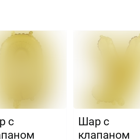
Gold
р с
Шар с
апаном
клапаном