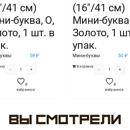
″/41 см)
(16″/41 см)
и-буква, О,
Мини-буква,
ото, 1 шт. в
Золото, 1 шт
к.
упак.
буквы
58
₽
Мини-буквы
50
₽
ину
В корзину
Количество
Количест
товара
товара
В
В
Шар
Шар
избранное
избранное
с
с
клапаном
клапано
(16"/41
(16"/41
Вы смотрели
см)
см)
Мини-
Мини-