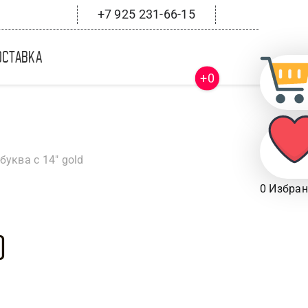
+7 925 231-66-15
оставка
+0
буква с 14″ gold
0
Избран
d