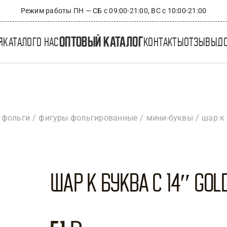
Режим работы ПН — СБ с 09:00-21:00, ВС с 10:00-21:00
оптовый каталог
я
каталог
о нас
контакты
отзывы
д
 фольги
фигуры фольгированные
мини-буквы
шар к 
ШАР К БУКВА С 14″ Gol