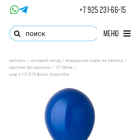
Skip
+7 925 231-66-15
to
content
Результат
Меню
поиска:
Главная
магазин
оптовый склад
воздушные шары из латекса
круглые без рисунка
12"/30см
Магазин
шар э 12″/273 фэшн ocean blue
Оптовый Магазин
Корзина
Избранное