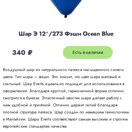
Доставка
Шар Э 12″/273 Фэшн Ocean Blue
О нас
340
₽
Отзывы
Есть в наличии
Воздушный шар из натурального латекса насыщенного синего
Контакты
цвета. Тип шара — фэшн. Это значит, что цвет шара матовый и
стильный. Шар Everts идеально подходит для использования в
оформлении. Благодаря круглой, гармоничной форме отлично
Политика конфиденциальности
смотрится в букетах. Эластичный хвостик шара делает работу с
ним удобной и приятной. Отлично держит гелий благодаря
плотной структуре латекса. Шар создан по немецким технологиям
в Малайзии. Шары Everts соответствуют самым высоким и строгим
европейским стандартам качества.