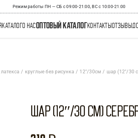
Режим работы ПН — СБ с 09:00-21:00, ВС с 10:00-21:00
оптовый каталог
я
каталог
о нас
контакты
отзывы
д
 латекса
круглые без рисунка
12"/30см
шар (12″/30 с
Шар (12″/30 см) Серебр