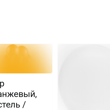
хром,
50
шт.
р
анжевый,
тель /