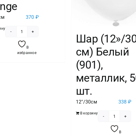
ange
см
370
₽
ину
Количество
Шар (12»/3
товара
В
см) Белый
Шар
избранное
Оранжевый,
(901),
Пастель
металлик, 5
/
Orange
шт.
12"/30см
338
₽
В корзину
Количест
товара
В