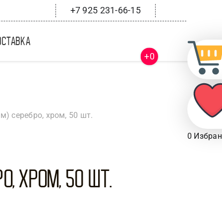
+7 925 231-66-15
оставка
+0
м) серебро, хром, 50 шт.
0
Избран
о, хром, 50 шт.