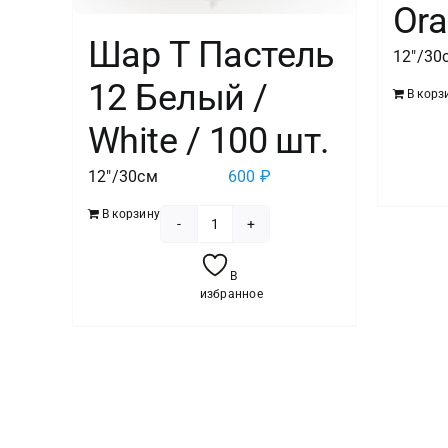
Or
Шар Т Пастель
12"/30
12 Белый /
В корз
White / 100 шт.
12"/30см
600
₽
В корзину
Количество
товара
В
Шар
избранное
Т
Пастель
12
Белый
/