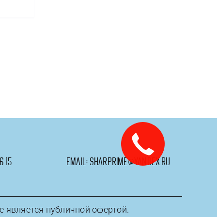
,
6 15
email:
sharprime@yandex.ru
е является публичной офертой.