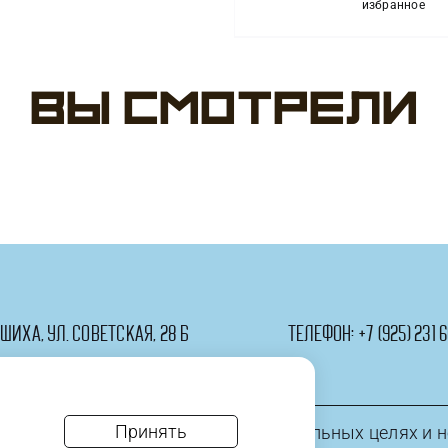
Шар
избранное
(12''/30
см)
Белый
Вы смотрели
(901),
металлик
50
шт.
ашиха, ул. Советская, 28 Б
телефон:
+7 (925) 231 6
Принять
информация приведена в ознакомительных целях и н