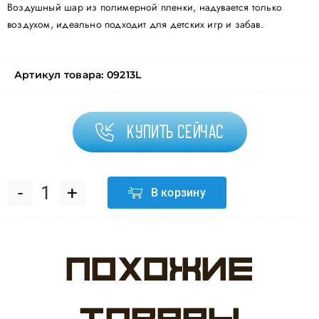
Воздушный шар из полимерной пленки, надувается только
воздухом, идеально подходит для детских игр и забав.
Артикул товара:
09213L
Купить сейчас
В корзину
Количество
товара
Похожие
Шар
(9''/23