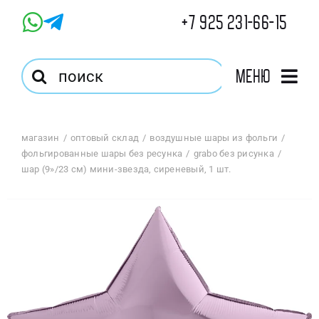
Skip
+7 925 231-66-15
to
content
Результат
Меню
поиска:
Главная
магазин
оптовый склад
воздушные шары из фольги
фольгированные шары без ресунка
grabo без рисунка
Магазин
шар (9»/23 см) мини-звезда, сиреневый, 1 шт.
Оптовый Магазин
Корзина
Избранное