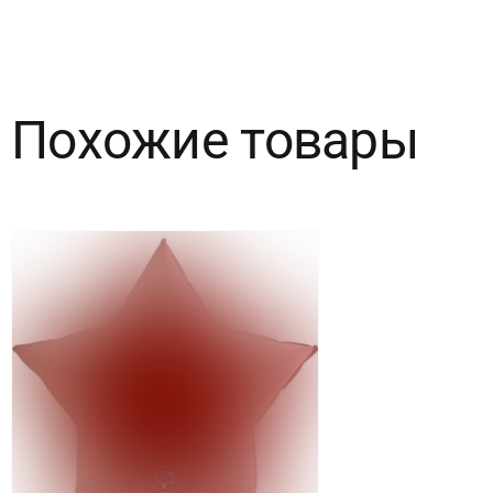
Сердце,
Тиффани,
Похожие товары
1
шт.