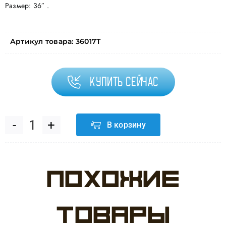
Размер: 36″ .
Артикул товара:
36017T
Купить сейчас
В корзину
Количество
товара
Похожие
Шар
(36"/91
товары
см)