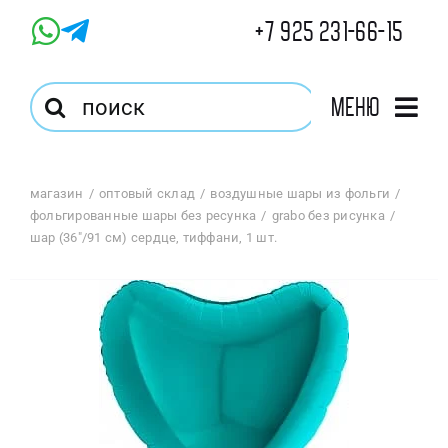
Skip
+7 925 231-66-15
to
content
Результат
Меню
поиска:
Главная
магазин
оптовый склад
воздушные шары из фольги
фольгированные шары без ресунка
grabo без рисунка
Магазин
шар (36″/91 см) сердце, тиффани, 1 шт.
Оптовый Магазин
Корзина
Избранное