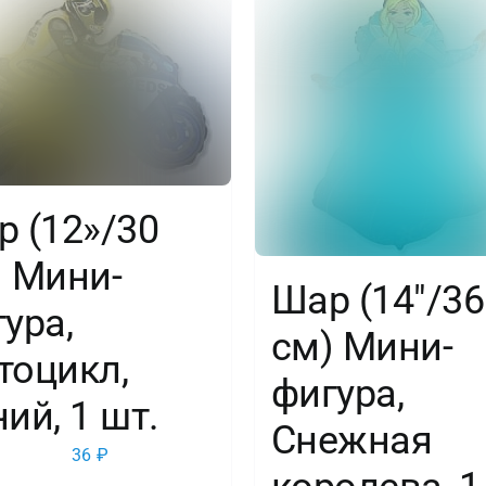
1
шт.
 (12»/30
) Мини-
Шар (14″/36
ура,
см) Мини-
тоцикл,
фигура,
ий, 1 шт.
Снежная
36
₽