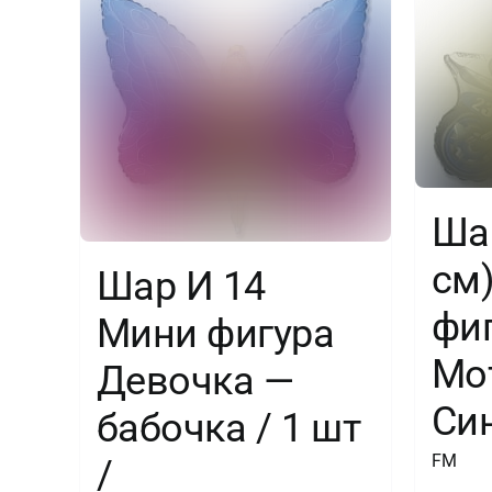
Шар
см
Шар И 14
фиг
Мини фигура
Мо
Девочка —
Син
бабочка / 1 шт
FM
/