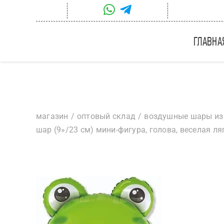
Skip
to
content
главна
магазин
оптовый склад
воздушные шары из
шар (9»/23 см) мини-фигура, голова, веселая ля