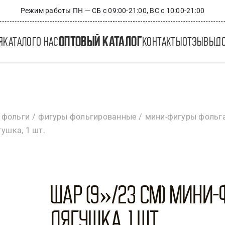
Режим работы ПН — СБ с 09:00-21:00, ВС с 10:00-21:00
оптовый каталог
я
каталог
о нас
контакты
отзывы
д
 фольги
фигуры фольгированные
мини-фигуры фольг
гушка, 1 шт.
Шар (9»/23 см) Мини-
Лягушка, 1 шт.