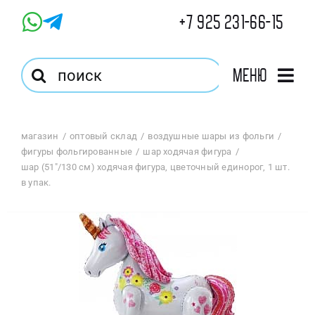
Skip
+7 925 231-66-15
to
content
Результат
Меню
поиска:
Главная
магазин
оптовый склад
воздушные шары из фольги
фигуры фольгированные
шар ходячая фигура
Магазин
шар (51″/130 см) ходячая фигура, цветочный единорог, 1 шт.
в упак.
Оптовый Магазин
Корзина
Избранное