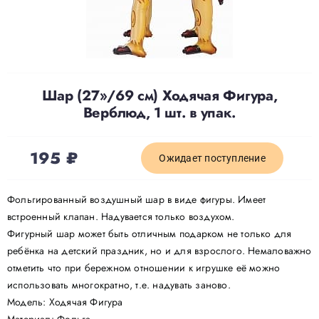
Доставка
О нас
Шар (27»/69 см) Ходячая Фигура,
Верблюд, 1 шт. в упак.
Отзывы
195
₽
Ожидает поступление
Контакты
Фольгированный воздушный шар в виде фигуры. Имеет
встроенный клапан. Надувается только воздухом.
Политика конфиденциальности
Фигурный шар может быть отличным подарком не только для
ребёнка на детский праздник, но и для взрослого. Немаловажно
отметить что при бережном отношении к игрушке её можно
использовать многократно, т.е. надувать заново.
Модель: Ходячая Фигура