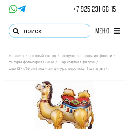
Skip
+7 925 231-66-15
to
content
Результат
Меню
поиска:
Главная
магазин
оптовый склад
воздушные шары из фольги
фигуры фольгированные
шар ходячая фигура
Магазин
шар (27»/69 см) ходячая фигура, верблюд, 1 шт. в упак.
Оптовый Магазин
Корзина
Избранное