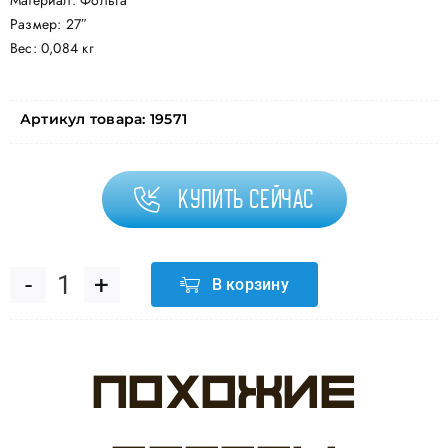
Материал: Фольга
Размер: 27″
Вес: 0,084 кг
Артикул товара:
19571
Купить сейчас
В корзину
Количество
товара
Похожие
Шар
(27''/69