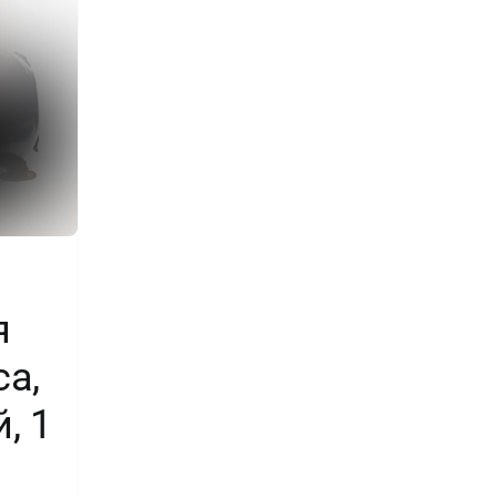
я
са,
, 1