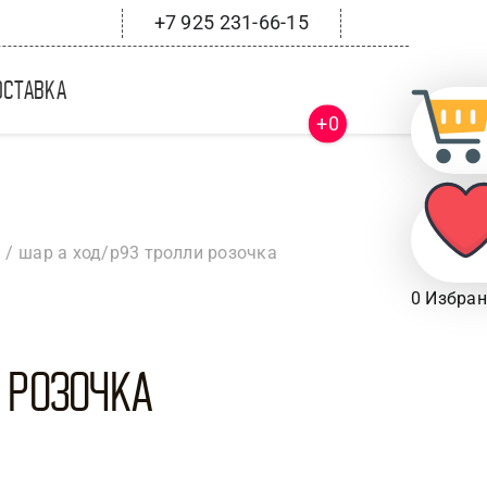
+7 925 231-66-15
оставка
+0
шар а ход/р93 тролли розочка
0
Избран
и Розочка