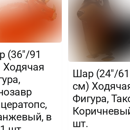
 (36″/91
) Ходячая
Шар (24″/61
ура,
см) Ходяча
нозавр
Фигура, Так
цератопс,
Коричневый
анжевый, в
шт.
 1 шт.