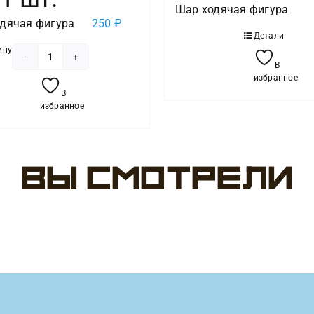
Шар ходячая фигура
дячая фигура
250
₽
Детали
ину
Количество
В
избранное
товара
В
Шар
избранное
(36"/91
см)
Ходячая
Вы смотрели
Фигура,
Динозавр
Трацератопс,
Оранжевый,
в
уп.
1
шт.