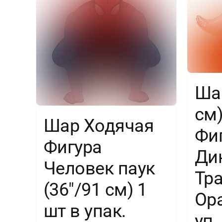
Шар
см
Шар Ходячая
Фиг
Фигура
Ди
Человек паук
Тра
(36″/91 см) 1
Ор
шт в упак.
уп.