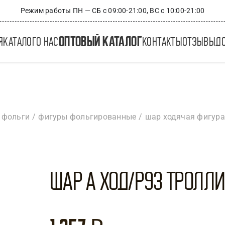
Режим работы ПН — СБ с 09:00-21:00, ВС с 10:00-21:00
оптовый каталог
я
каталог
о нас
контакты
отзывы
д
 фольги
фигуры фольгированные
шар ходячая фигура
Шар А ХОД/Р93 Тролл