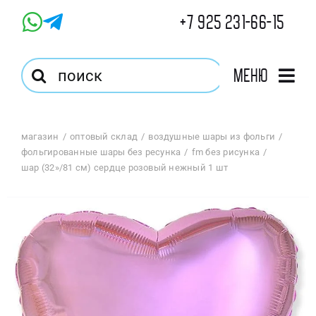
Skip
+7 925 231-66-15
to
content
Результат
Меню
поиска:
Главная
магазин
оптовый склад
воздушные шары из фольги
фольгированные шары без ресунка
fm без рисунка
Магазин
шар (32»/81 см) сердце розовый нежный 1 шт
Оптовый Магазин
Корзина
Избранное