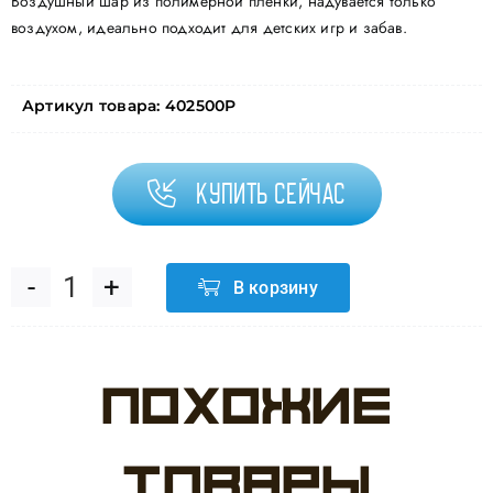
Воздушный шар из полимерной пленки, надувается только
воздухом, идеально подходит для детских игр и забав.
Артикул товара:
402500P
Купить сейчас
В корзину
Количество
товара
Похожие
Шар
(9''/23
товары