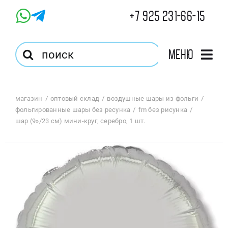
Skip
+7 925 231-66-15
to
content
Результат
Меню
поиска:
Главная
магазин
оптовый склад
воздушные шары из фольги
фольгированные шары без ресунка
fm без рисунка
Магазин
шар (9»/23 см) мини-круг, серебро, 1 шт.
Оптовый Магазин
Корзина
Избранное