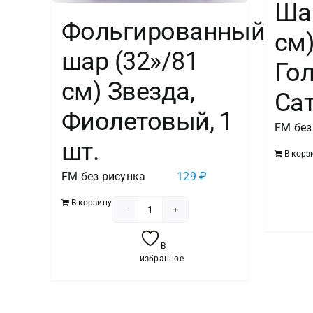
Шар
Фольгированный
см)
шар (32»/81
Гол
см) Звезда,
Сат
Фиолетовый, 1
FM без
шт.
В корз
FM без рисунка
129
₽
В корзину
Количество
товара
В
Фольгированный
избранное
шар
(32''/81
см)