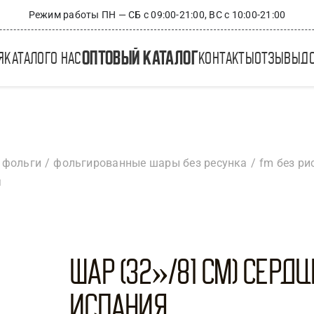
Режим работы ПН — СБ с 09:00-21:00, ВС с 10:00-21:00
оптовый каталог
я
каталог
о нас
контакты
отзывы
д
 фольги
фольгированные шары без ресунка
fm без ри
я
Шар (32»/81 см) Серд
Испания