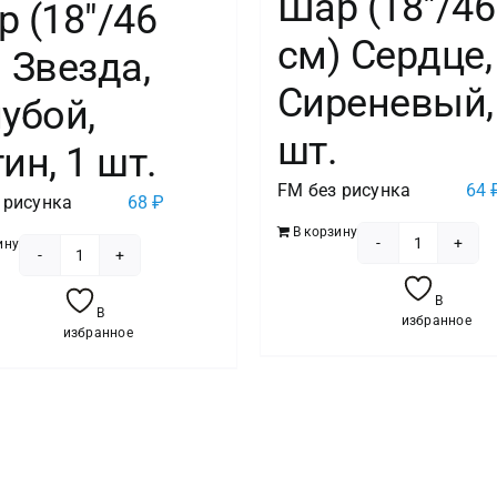
Шар (18″/46
 (18″/46
см) Сердце,
 Звезда,
Сиреневый,
убой,
шт.
ин, 1 шт.
FM без рисунка
64
 рисунка
68
₽
В корзину
ину
Количест
Количество
товара
товара
В
В
Шар
избранное
Шар
избранное
(18"/46
(18"/46
см)
см)
Сердце,
Звезда,
Сиреневы
Голубой,
1
Сатин,
шт.