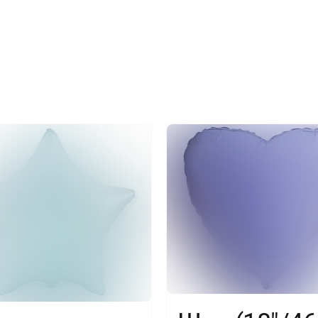
Пурпурный
1
шт
Испания