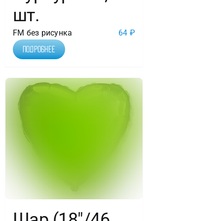
шт.
FM без рисунка
64
₽
Подробнее
Шар (18″/46