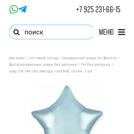
Skip
+7 925 231-66-15
to
content
Результат
Меню
поиска:
Главная
магазин
оптовый склад
воздушные шары из фольги
фольгированные шары без ресунка
fm без рисунка
Магазин
шар (18″/46 см) звезда, голубой, сатин, 1 шт.
Оптовый Магазин
Корзина
Избранное