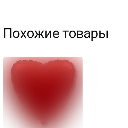
Сердце,
Фиолетовый,
Похожие товары
1
шт.