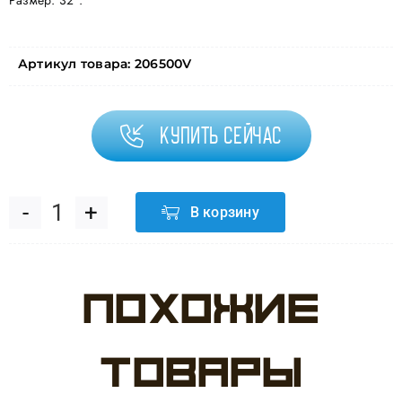
Размер: 32″.
Артикул товара:
206500V
Купить сейчас
В корзину
Количество
товара
Похожие
Шар
(32''/81
товары
см)