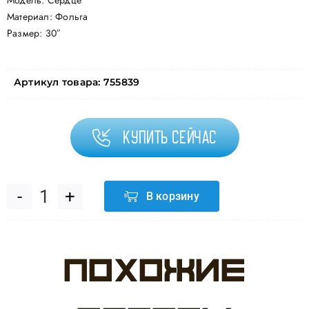
Модель: Сердце
Материал: Фольга
Размер: 30″
Артикул товара:
755839
Купить сейчас
В корзину
Количество
товара
Похожие
Шар
(30''/76