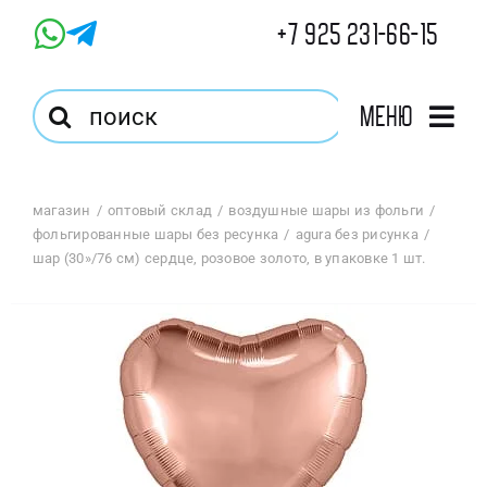
Skip
+7 925 231-66-15
to
content
Результат
Меню
поиска:
Главная
магазин
оптовый склад
воздушные шары из фольги
фольгированные шары без ресунка
agura без рисунка
Магазин
шар (30»/76 см) сердце, розовое золото, в упаковке 1 шт.
Оптовый Магазин
Корзина
Избранное