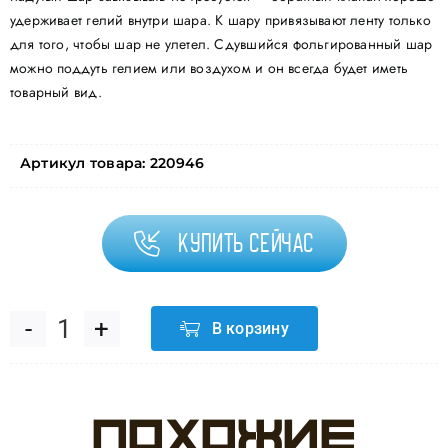
удерживает гелий внутри шара. К шару привязывают ленту только
для того, чтобы шар не улетел. Сдувшийся фольгированный шар
можно поддуть гелием или воздухом и он всегда будет иметь
товарный вид.
Артикул товара:
220946
Купить сейчас
В корзину
Количество
товара
Похожие
Шар