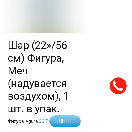
Шар (22»/56
см) Фигура,
Меч
(надувается
воздухом), 1
шт. в упак.
Фигура Agura
66
₽
Подробнее