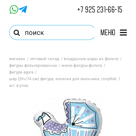
Skip
+7 925 231-66-15
to
content
Результат
Меню
поиска:
Главная
магазин
оптовый склад
воздушные шары из фольги
фигуры фольгированные
мини-фигуры фольга
Магазин
фигура agura
шар (29»/74 см) фигура, коляска для мальчика, голубой, 1
шт. в упак.
Оптовый Магазин
Корзина
Избранное