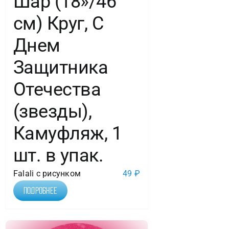
Шар (18»/46
см) Круг, С
Днем
Защитника
Отечества
(звезды),
Камуфляж, 1
шт. в упак.
Falali с рисунком
49
₽
Подробнее