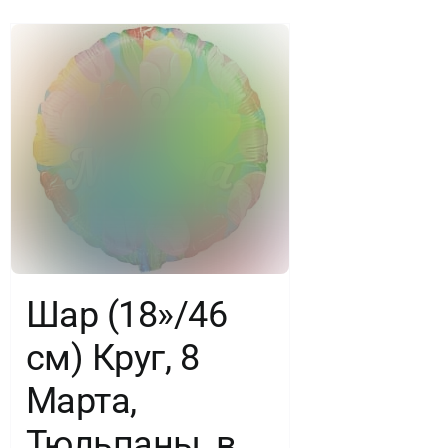
Градиент,
1
шт.
Шар (18»/46
см) Круг, 8
Марта,
Тюльпаны, в