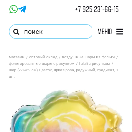
Skip
+7 925 231-66-15
to
content
Результат
Меню
поиска:
Главная
магазин
оптовый склад
воздушные шары из фольги
фольгированные шары с рисунком
falali с рисунком
Магазин
шар (27»/69 см) цветок, яркая роза, радужный, градиент, 1
шт.
Оптовый Магазин
Корзина
Избранное