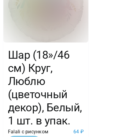
1
шт.
в
упак.
Шар (18»/46
см) Круг,
Люблю
(цветочный
декор), Белый,
1 шт. в упак.
Falali с рисунком
64
₽