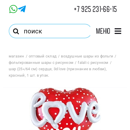
Skip
+7 925 231-66-15
to
content
Результат
Меню
поиска:
Главная
магазин
оптовый склад
воздушные шары из фольги
фольгированные шары с рисунком
falali с рисунком
Магазин
шар (25»/64 см) сердце, 3d love (признание в любви),
красный, 1 шт. в упак.
Оптовый Магазин
Корзина
Избранное