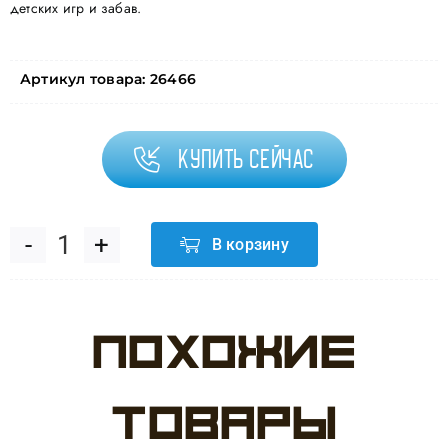
детских игр и забав.
Артикул товара:
26466
Купить сейчас
В корзину
Количество
товара
Похожие
Шар
(24''/61
товары
см)