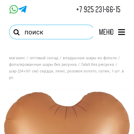
Skip
+7 925 231-66-15
to
content
Результат
Меню
поиска:
Главная
магазин
оптовый склад
воздушные шары из фольги
фольгированные шары без ресунка
falali без рисунка
Магазин
шар (24»/61 см) сердце, люкс, розовое золото, сатин, 1 шт. в
уп.
Оптовый Магазин
Корзина
Избранное