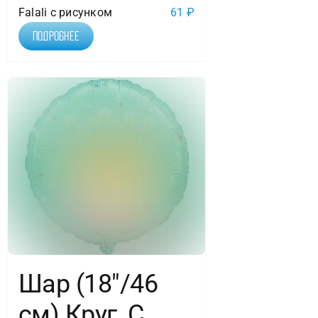
Falali с рисунком
61
₽
Подробнее
Шар (18″/46
см) Круг, С