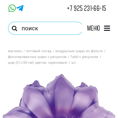
Skip
+7 925 231-66-15
to
content
Результат
Меню
поиска:
Главная
магазин
оптовый склад
воздушные шары из фольги
фольгированные шары с рисунком
falali с рисунком
Магазин
шар (21»/53 см) цветок, сиреневый, 1 шт.
Оптовый Магазин
Корзина
Избранное